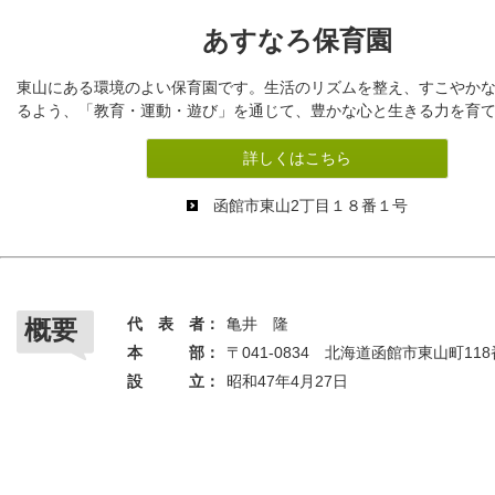
あすなろ保育園
東山にある環境のよい保育園です。生活のリズムを整え、すこやか
るよう、「教育・運動・遊び」を通じて、豊かな心と生きる力を育
詳しくはこちら
函館市東山2丁目１８番１号
概要
代 表 者：
亀井 隆
本 部：
〒041-0834 北海道函館市東山町118
設 立：
昭和47年4月27日