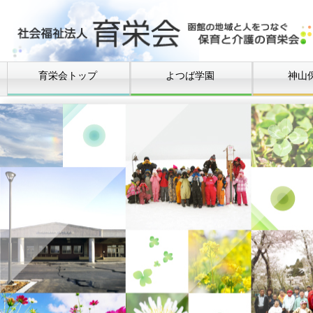
育栄会トップ
よつば学園
神山